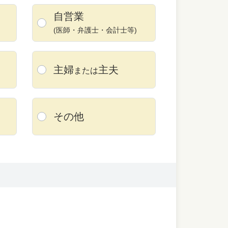
自営業
(医師・弁護士・
会計士等)
主婦
主夫
または
その他