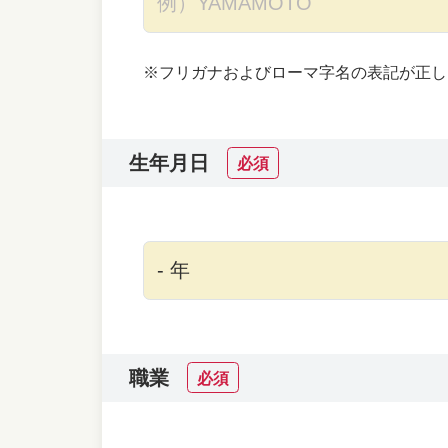
※フリガナおよびローマ字名の表記が正し
生年月日
必須
職業
必須