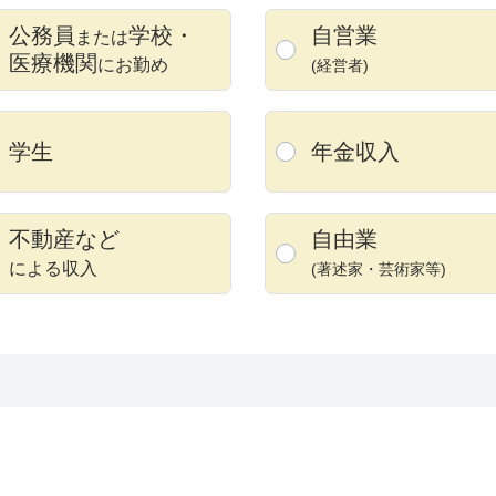
公務員
学校
・
自営業
または
医療機関
にお勤め
(経営者)
学生
年金収入
不動産など
自由業
による収入
(著述家・
芸術家等)