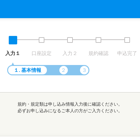
入力１
口座設定
入力２
規約確認
申込完了
１
. 基本情報
２
３
規約・規定類は申し込み情報入力後に確認ください。
必ずお申し込みになるご本人の方がご入力ください。