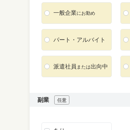
一般企業
にお勤め
パート・
アルバイト
派遣社員
出向中
または
副業
任意