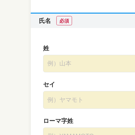
氏名
必須
姓
セイ
ローマ字姓