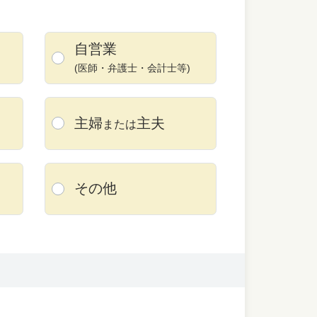
自営業
(医師・弁護士・
会計士等)
主婦
主夫
または
その他