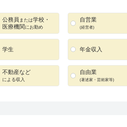
公務員
学校
・
自営業
または
医療機関
にお勤め
(経営者)
学生
年金収入
不動産など
自由業
による収入
(著述家・
芸術家等)