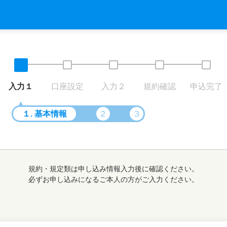
入力１
口座設定
入力２
規約確認
申込完了
１
. 基本情報
２
３
規約・規定類は申し込み情報入力後に確認ください。
必ずお申し込みになるご本人の方がご入力ください。