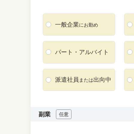
一般企業
にお勤め
パート・
アルバイト
派遣社員
出向中
または
副業
任意