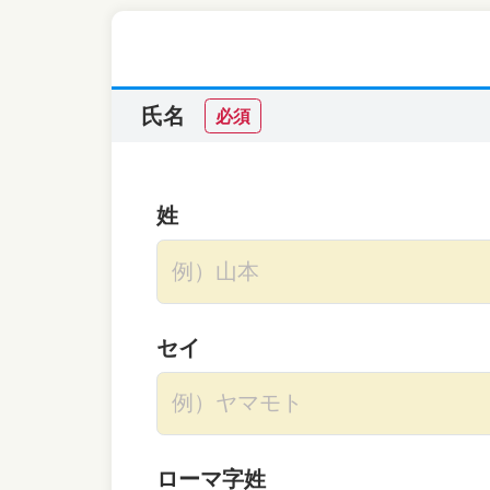
氏名
必須
姓
セイ
ローマ字姓